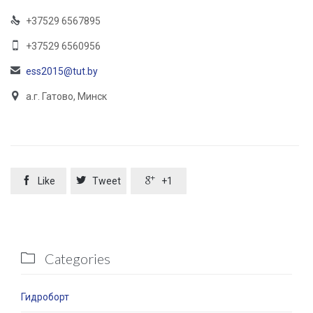

+37529 6567895

+37529 6560956

ess2015@tut.by

а.г. Гатово, Минск



Like
Tweet
+1
Categories

Гидроборт